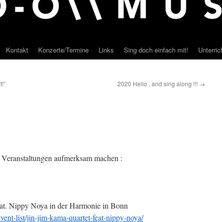
Kontakt
Konzerte/Termine
Links
Sing doch einfach mit!
Unterri
!”
2020 Hello , and sing along !!!
→
e Veranstaltungen aufmerksam machen :
at. Nippy Noya in der Harmonie in Bonn
ent-list/jin-jim-kama-quartet-feat-nippy-noya/