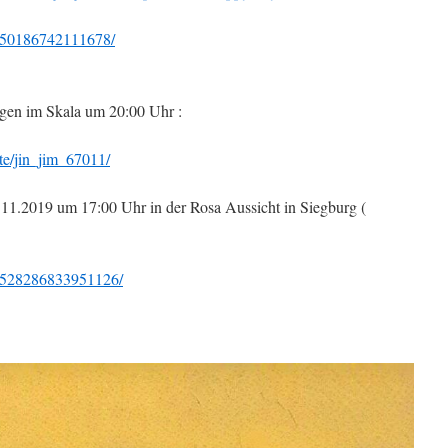
/650186742111678/
agen im Skala um 20:00 Uhr :
rte/jin_jim_67011/
.11.2019 um 17:00 Uhr in der Rosa Aussicht in Siegburg (
/2528286833951126/