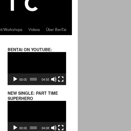
cht/Workshops
Videos
Über BenTai
BENTAI ON YOUTUBE:
Video
Player
00:00
04:55
NEW SINGLE: PART TIME
SUPERHERO
Video
Player
00:00
04:08