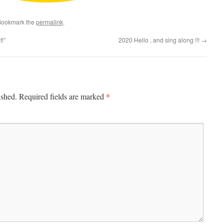
Bookmark the
permalink
.
!”
2020 Hello , and sing along !!!
→
*
ished.
Required fields are marked