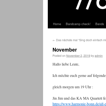
Home
Bandcamp check!
Bands
Skip
to
←
Das nächste mal “Sing doch einfach mit
content
November
Posted on
November 2, 2019
by
admin
Hallo liebe Leute,
Ich möchte euch gerne auf folgend
gleich morgen um 19 Uhr :
Jin Jim und das KA MA Quartett fe
https://www.harmonie-bonn.de/all-ev